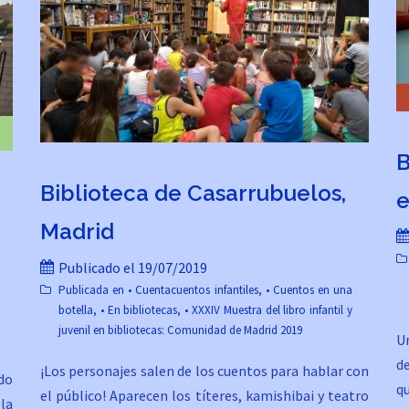
B
Biblioteca de Casarrubuelos,
e
Madrid
Publicado el
19/07/2019
Publicada en
• Cuentacuentos infantiles
,
• Cuentos en una
botella
,
• En bibliotecas
,
• XXXIV Muestra del libro infantil y
juvenil en bibliotecas: Comunidad de Madrid 2019
U
d
¡Los personajes salen de los cuentos para hablar con
ndo
q
el público! Aparecen los títeres, kamishibai y teatro
la