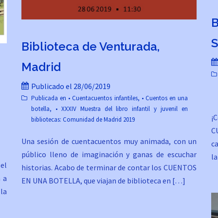
B
S
Biblioteca de Venturada,
Madrid
Publicado el
28/06/2019
Publicada en
• Cuentacuentos infantiles
,
• Cuentos en una
botella
,
• XXXIV Muestra del libro infantil y juvenil en
¡
bibliotecas: Comunidad de Madrid 2019
C
Una sesión de cuentacuentos muy animada, con un
c
público lleno de imaginación y ganas de escuchar
la
el
historias. Acabo de terminar de contar los CUENTOS
 a
EN UNA BOTELLA, que viajan de biblioteca en […]
 la