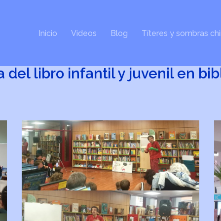
Inicio
Videos
Blog
Títeres y sombras ch
 del libro infantil y juvenil en b